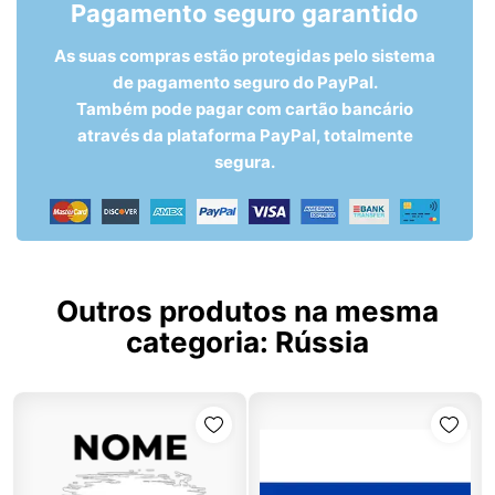
Pagamento seguro garantido
As suas compras estão protegidas pelo sistema
de pagamento seguro do PayPal.
Também pode pagar com cartão bancário
através da plataforma PayPal, totalmente
segura.
Outros produtos na mesma
categoria:
Rússia