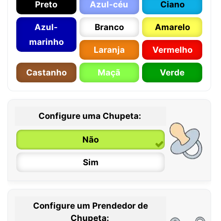
Preto
Azul-céu
Ciano
Azul-
Branco
Amarelo
marinho
Laranja
Vermelho
Castanho
Maçã
Verde
Configure uma Chupeta:
Não
Sim
Configure um Prendedor de
0 / 6 meses
Chupeta: