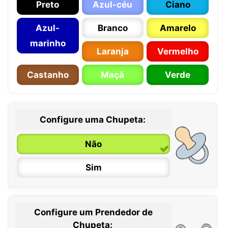
Preto
Azul-céu
Ciano
Azul-
Branco
Amarelo
marinho
Laranja
Vermelho
Castanho
Maçã
Verde
Configure uma Chupeta:
Não
Sim
Configure um Prendedor de
0 / 6 meses
Chupeta: