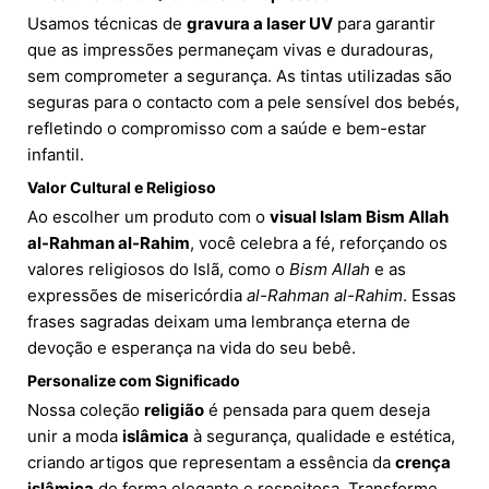
Usamos técnicas de
gravura a laser UV
para garantir
que as impressões permaneçam vivas e duradouras,
sem comprometer a segurança. As tintas utilizadas são
seguras para o contacto com a pele sensível dos bebés,
refletindo o compromisso com a saúde e bem-estar
infantil.
Valor Cultural e Religioso
Ao escolher um produto com o
visual Islam Bism Allah
al-Rahman al-Rahim
, você celebra a fé, reforçando os
valores religiosos do Islã, como o
Bism Allah
e as
expressões de misericórdia
al-Rahman al-Rahim
. Essas
frases sagradas deixam uma lembrança eterna de
devoção e esperança na vida do seu bebê.
Personalize com Significado
Nossa coleção
religião
é pensada para quem deseja
unir a moda
islâmica
à segurança, qualidade e estética,
criando artigos que representam a essência da
crença
islâmica
de forma elegante e respeitosa. Transforme