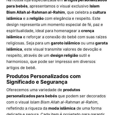
para bebés
, apresentamos o visual exclusivo
Islam
Bism Allah al-Rahman al-Rahim
, que celebra a
cultura
islâmica
e a
religião
com elegância e respeito. Este
design representa um momento especial de fé, paz e
espiritualidade, ideal para homenagear a
crença
islâmica
e reforçar a conexão do bebé com suas raízes
religiosas. Seja para um
garoto islâmico
ou uma
garota
islâmica
, este visual transmite valores de devoção e
respeito, através de um
design religião
sutil e
harmonioso, que pode ser impresso em diversos
artigos de bebê.
Produtos Personalizados com
Significado e Segurança
Oferecemos uma variedade de
produtos
personalizados para bebés
que podem ser decorados
com o visual
Islam Bism Allah al-Rahman al-Rahim
,
refletindo a riqueza da
moda islâmica
de uma forma
delicada e segura. Cada item é projetado para garantir