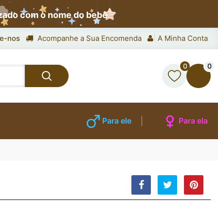
izado com o nome do bebê
e-nos
Acompanhe a Sua Encomenda
A Minha Conta
0
0
Para ele
Para ela