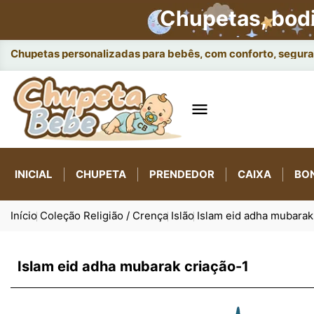
Chupetas, bod
Chupetas personalizadas para bebês, com conforto, seguran

INICIAL
CHUPETA
PRENDEDOR
CAIXA
BO
Início
Coleção Religião / Crença
Islão
Islam eid adha mubarak
Islam eid adha mubarak criação-1