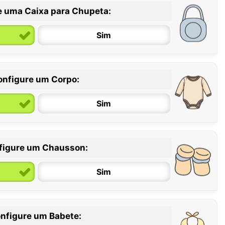
e uma Caixa para Chupeta:
Sim
onfigure um Corpo:
Sim
figure um Chausson:
6 / 12 meses
12 / 18 meses
Sim
nfigure um Babete: