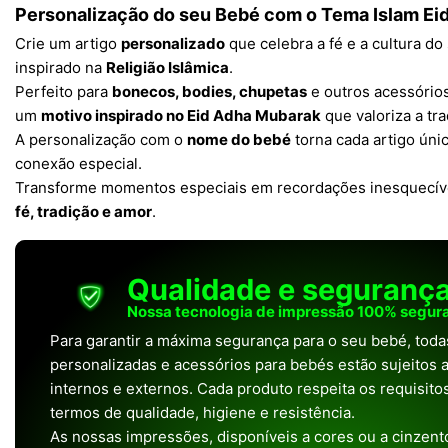
Personalização do seu Bebé com o Tema
Islam Ei
Crie um artigo
personalizado
que celebra a fé e a cultura d
inspirado na
Religião Islâmica
.
Perfeito para
bonecos, bodies, chupetas
e outros acessórios,
um
motivo inspirado no Eid Adha Mubarak
que valoriza a tra
A personalização com o
nome do bebé
torna cada artigo únic
conexão especial.
Transforme momentos especiais em recordações inesquecív
fé, tradição e amor
.
Qualidade e seguranç
Nossa tecnologia de impressão 100% segura
Para garantir a máxima segurança para o seu bebé, tod
personalizadas e acessórios para bebés estão sujeitos a
internos e externos. Cada produto respeita os requisit
termos de qualidade, higiene e resistência.
As nossas impressões, disponíveis a cores ou a cinzento