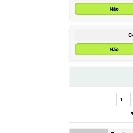
Não
C
Não