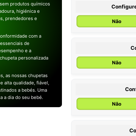
 sem produtos químicos
Configur
doura, higiénica e
as, prendedores e
Não
conformidade com a
s essenciais de
C
desempenho e a
chupeta personalizada
Não
s, as nossas chupetas
alta qualidade, fiável,
Con
stinados a bebés. Uma
0 / 6 meses
ia a dia do seu bebé.
Não
Co