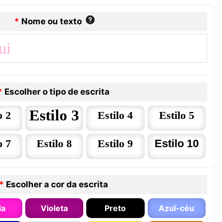
*
Nome ou texto
*
Escolher o tipo de escrita
Estilo 3
o 2
Estilo 4
Estilo 5
o 7
Estilo 8
Estilo 9
Estilo 10
*
Escolher a cor da escrita
ia
Violeta
Preto
Azul-céu