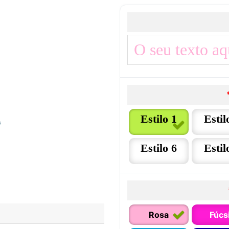
Estilo 1
Estil
Estilo 6
Estil
Rosa
Fúcs