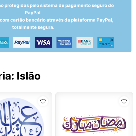
ão protegidas pelo sistema de pagamento seguro do
PayPal.
om cartão bancário através da plataforma PayPal,
totalmente segura.
ria:
Islão