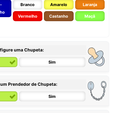
-
Branco
Amarelo
Laranja
nho
Vermelho
Castanho
Maçã
figure uma Chupeta:
Sim
 um Prendedor de Chupeta:
6 / 36 meses
Sim