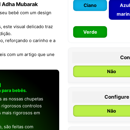
d Adha Mubarak
Ciano
Azul
o seu bebé com um design
mari
 este visual delicado traz
Verde
dição.
o, reforçando o carinho e a
eis com um artigo que une
Con
Não
a
 para bebês.
Configure
as as nossas chupetas
0 / 6 meses
 rigorosos controlos
Não
os mais rigorosos em
, são feitas com