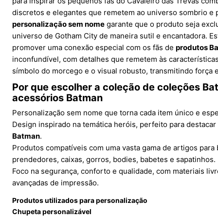
para inspirar os pequenos fãs do Cavaleiro das Trevas com
discretos e elegantes que remetem ao universo sombrio e p
personalização sem nome
garante que o produto seja exclu
universo de Gotham City de maneira sutil e encantadora. Es
promover uma conexão especial com os fãs de
produtos B
inconfundível, com detalhes que remetem às característica
símbolo do morcego e o visual robusto, transmitindo força 
Por que escolher a coleção de
coleções Ba
acessórios Batman
Personalização sem nome que torna cada item único e espe
Design inspirado na temática heróis, perfeito para destacar
Batman
.
Produtos compatíveis com uma vasta gama de artigos para 
prendedores, caixas, gorros, bodies, babetes e sapatinhos.
Foco na segurança, conforto e qualidade, com materiais liv
avançadas de impressão.
Produtos utilizados para personalização
Chupeta personalizável