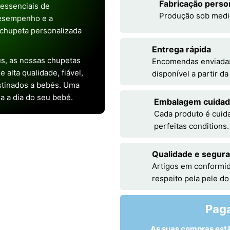
Fabricação perso
s essenciais de
Produção sob medi
desempenho e a
chupeta personalizada
Entrega rápida
s, as nossas chupetas
Encomendas enviadas 
alta qualidade, fiável,
disponível a partir d
stinados a bebés. Uma
ia a dia do seu bebé.
Embalagem cuida
Cada produto é cuid
perfeitas conditions.
Qualidade e segur
Artigos em conformid
respeito pela pele do
Pag
As suas compras est