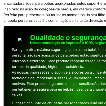
encantadora, ideal para bebés apaixonados pelos super-heró
inspirado na ação de
coleções de heróis
, ela oferece confort
Perfeita para presentear ou tornar os momentos do seu filho 
chupeta personalizada é a combinação perfeita de diversão e
Qualidade e seguranç
Nossa tecnologia de impressão 100% segura
Para garantir a máxima segurança para o seu bebé, tod
personalizadas e acessórios para bebés estão sujeitos a
internos e externos. Cada produto respeita os requisit
termos de qualidade, higiene e resistência.
As nossas impressões, disponíveis a cores ou a cinzento
tecnologia de impressão a laser UV, um método limpo e
nocivos. Este processo garante uma personalização dura
perfeitamente
segura para os bebés
, ideal para chupet
caixas.
O nosso conjunto de chupetas personalizadas está em 