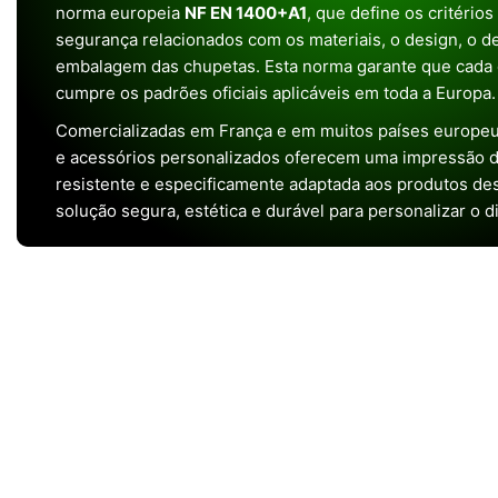
norma europeia
NF EN 1400+A1
, que define os critério
segurança relacionados com os materiais, o design, o 
embalagem das chupetas. Esta norma garante que cada 
cumpre os padrões oficiais aplicáveis em toda a Europa.
Comercializadas em França e em muitos países europeu
e acessórios personalizados oferecem uma impressão de 
resistente e especificamente adaptada aos produtos de
solução segura, estética e durável para personalizar o d