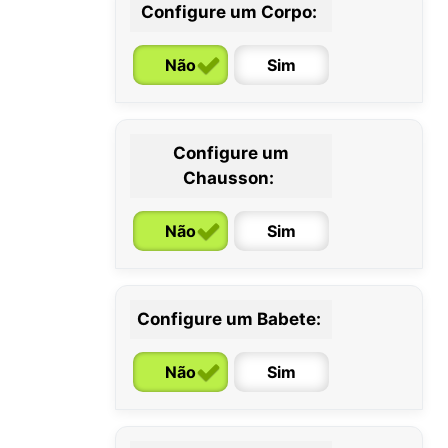
Configure um Corpo:
Não
Sim
Configure um
0 / 6
6 / 12
12 / 18
Chausson:
meses
meses
meses
Não
Sim
Configure um Babete:
Não
Sim