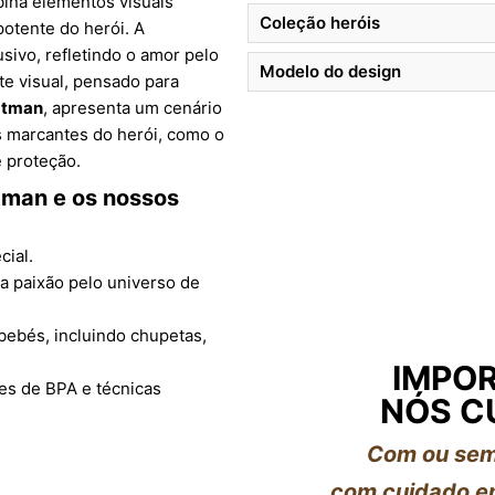
bina elementos visuais
Coleção heróis
otente do herói. A
sivo, refletindo o amor pelo
Modelo do design
te visual, pensado para
atman
, apresenta um cenário
s marcantes do herói, como o
e proteção.
tman
e os nossos
cial.
 a paixão pelo universo de
bebés, incluindo chupetas,
IMPOR
res de BPA e técnicas
NÓS C
Com ou sem
com cuidado em