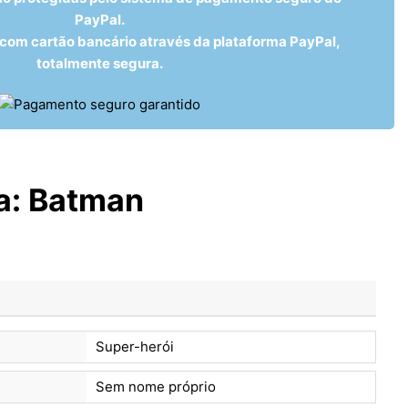
PayPal.
om cartão bancário através da plataforma PayPal,
totalmente segura.
a:
Batman
Super-herói
Sem nome próprio