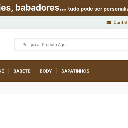
ies, babadores…
tudo pode ser personal
Contat
NÉ
BABETE
BODY
SAPATINHOS