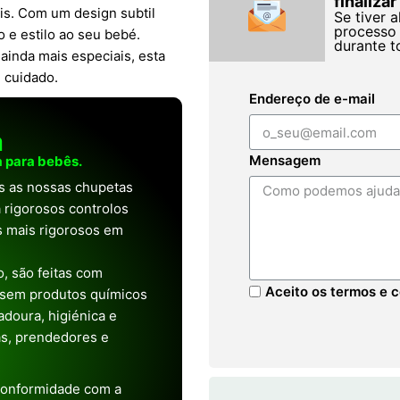
finaliza
is. Com um design subtil
Se tiver 
processo 
o e estilo ao seu bebé.
durante t
ainda mais especiais, esta
 cuidado.
Endereço de e-mail
a
Mensagem
 para bebês.
as as nossas chupetas
 rigorosos controlos
os mais rigorosos em
, são feitas com
Aceito os termos e c
 sem produtos químicos
doura, higiénica e
as, prendedores e
conformidade com a