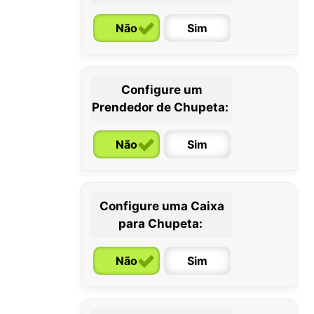
Não
Sim
Configure um
0 / 6 meses
6 / 36 meses
Prendedor de Chupeta:
Não
Sim
Configure uma Caixa
para Chupeta:
Não
Sim