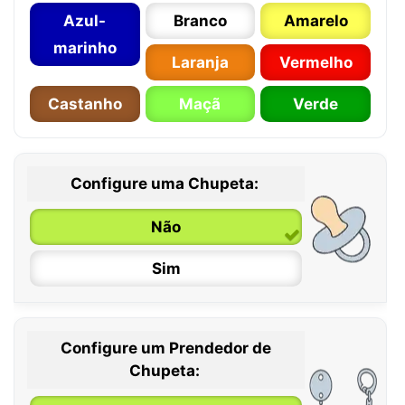
Azul-
Branco
Amarelo
marinho
Laranja
Vermelho
Castanho
Maçã
Verde
Configure uma Chupeta:
Não
Sim
Configure um Prendedor de
0 / 6 meses
Chupeta:
6 / 36 meses