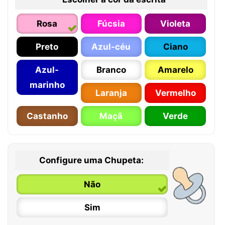
Rosa
Fúcsia
Violeta
Preto
Azul-céu
Ciano
Azul-
Branco
Amarelo
marinho
Laranja
Vermelho
Castanho
Maçã
Verde
Configure uma Chupeta:
Não
Sim