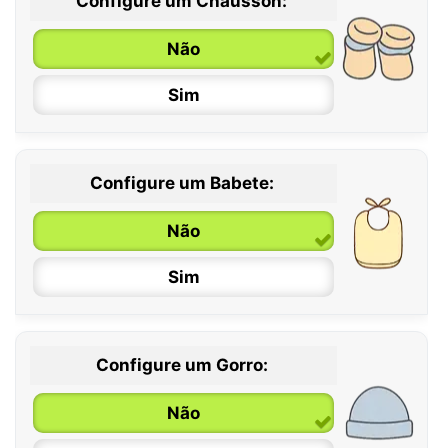
Configure um Chausson:
0 / 6 meses
Não
6 / 12 meses
Sim
12 / 18 meses
Configure um Babete:
Não
Sim
Configure um Gorro:
Não