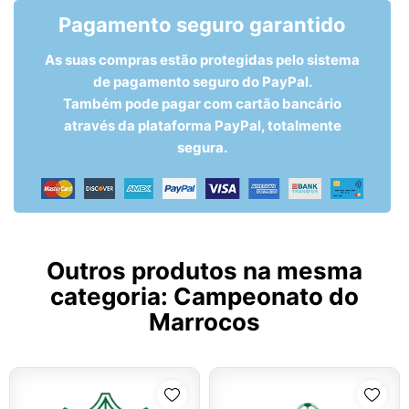
Pagamento seguro garantido
As suas compras estão protegidas pelo sistema
de pagamento seguro do PayPal.
Também pode pagar com cartão bancário
através da plataforma PayPal, totalmente
segura.
Outros produtos na mesma
categoria:
Campeonato do
Marrocos