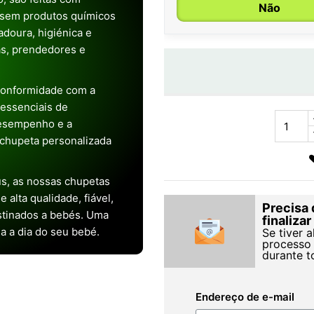
Não
 sem produtos químicos
doura, higiénica e
as, prendedores e
conformidade com a
s essenciais de
desempenho e a
chupeta personalizada
s, as nossas chupetas
alta qualidade, fiável,
Precisa 
stinados a bebés. Uma
finaliza
ia a dia do seu bebé.
Se tiver 
processo 
durante t
Endereço de e-mail