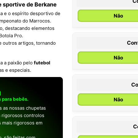
C
e sportive de Berkane
a e o espírito desportivo de
Não
Campeonato do Marrocos.
io, destacando elementos
Botola Pro.
Con
e outros artigos, tornando
0 / 6 meses
Não
a a paixão pelo
futebol
as e especiais.
Co
a
 para bebês.
Não
as as nossas chupetas
 rigorosos controlos
os mais rigorosos em
C
, são feitas com