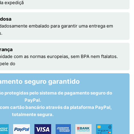
 da expediçã
adosa
idadosamente embalado para garantir uma entrega em
s.
rança
idade com as normas europeias, sem BPA nem ftalatos.
 pele do
amento seguro garantido
ão protegidas pelo sistema de pagamento seguro do
PayPal.
om cartão bancário através da plataforma PayPal,
totalmente segura.