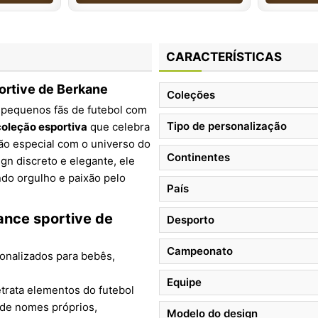
CARACTERÍSTICAS
ortive de Berkane
Coleções
 pequenos fãs de futebol com
Tipo de personalização
coleção esportiva
que celebra
ão especial com o universo do
Continentes
gn discreto e elegante, ele
indo orgulho e paixão pelo
País
sance sportive de
Desporto
Campeonato
sonalizados para bebês,
Equipe
etrata elementos do futebol
 de nomes próprios,
Modelo do design