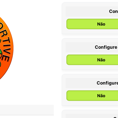
Con
Não
Configure
0 / 6 meses
Não
Configur
Não