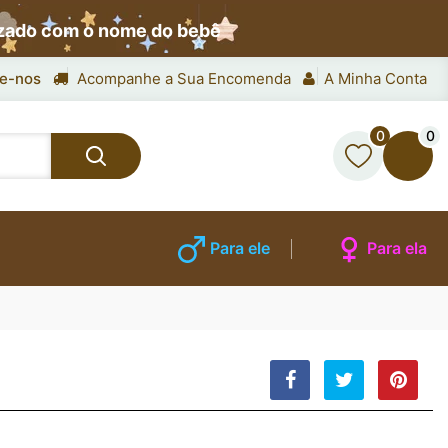
izado com o nome do bebê
e-nos
Acompanhe a Sua Encomenda
A Minha Conta
0
0
Para ele
Para ela