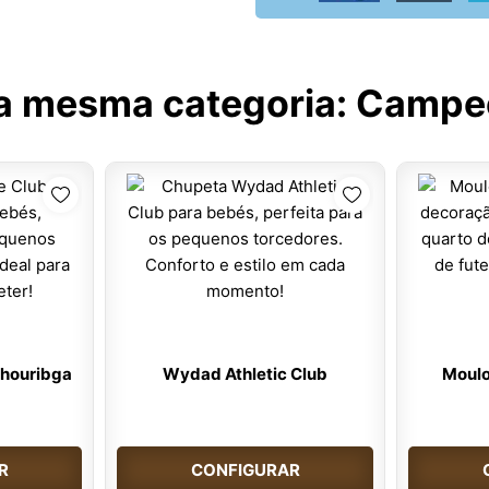
a mesma categoria:
Campeo
Khouribga
Wydad Athletic Club
Moulo
R
CONFIGURAR