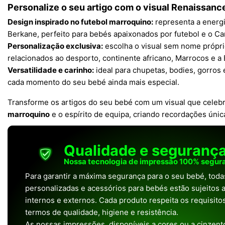
Personalize o seu artigo com o visual Renaissanc
Design inspirado no futebol marroquino:
representa a energi
Berkane, perfeito para bebés apaixonados por futebol e o 
Personalização exclusiva:
escolha o visual sem nome própr
relacionados ao desporto, continente africano, Marrocos e a 
Versatilidade e carinho:
ideal para chupetas, bodies, gorros 
cada momento do seu bebé ainda mais especial.
Transforme os artigos do seu bebé com um visual que celebr
marroquino
e o espírito de equipa, criando recordações únic
Qualidade e seguranç
Nossa tecnologia de impressão 100% segura
Para garantir a máxima segurança para o seu bebé, tod
personalizadas e acessórios para bebés estão sujeitos a
internos e externos. Cada produto respeita os requisit
termos de qualidade, higiene e resistência.
As nossas impressões, disponíveis a cores ou a cinzento