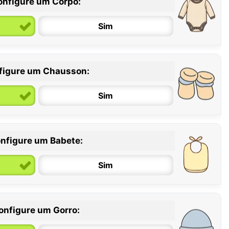
onfigure um Corpo:
Sim
figure um Chausson:
6 / 12 meses
12 / 18 meses
Sim
nfigure um Babete:
Sim
onfigure um Gorro: