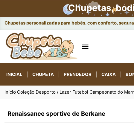
Chupetas, bod
Chupetas personalizadas para bebês, com conforto, seguran

INICIAL
CHUPETA
PRENDEDOR
CAIXA
BO
Início
Coleção Desporto / Lazer
Futebol
Campeonato do Mar
Renaissance sportive de Berkane