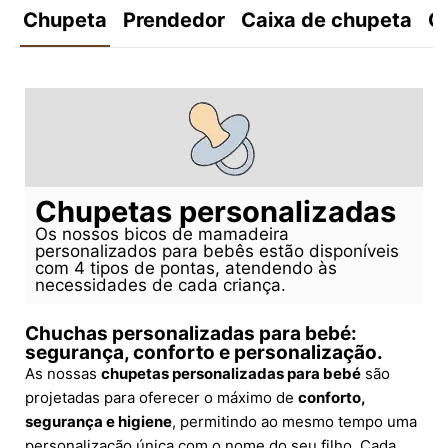
Chupeta
Prendedor
Caixa de chupeta
C
Chupetas personalizadas
Os nossos bicos de mamadeira
personalizados para bebês estão disponíveis
com 4 tipos de pontas, atendendo às
necessidades de cada criança.
Chuchas personalizadas para bebé:
segurança, conforto e personalização.
As nossas
chupetas personalizadas para bebé
são
projetadas para oferecer o máximo de
conforto,
segurança e higiene
, permitindo ao mesmo tempo uma
personalização única com o nome do seu filho. Cada