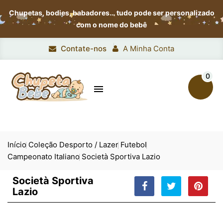
Chupetas, bodies, babadores…
tudo pode ser personalizado
com o nome do bebê
Contate-nos
A Minha Conta
0

Início
Coleção Desporto / Lazer
Futebol
Campeonato Italiano
Società Sportiva Lazio
Società Sportiva
Lazio