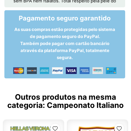
sem BPA nem ftalatos. Total respeito pela pele do
Pagamento seguro garantido
As suas compras estão protegidas pelo sistema
de pagamento seguro do PayPal.
Também pode pagar com cartão bancário
através da plataforma PayPal, totalmente
segura.
Outros produtos na mesma
categoria:
Campeonato Italiano