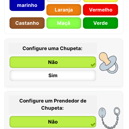
marinho
Laranja
Vermelho
Castanho
Maçã
Verde
Configure uma Chupeta:
Não
Sim
Configure um Prendedor de
0 / 6 meses
Chupeta:
6 / 36 meses
Não