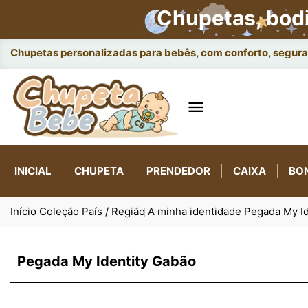
Chupetas, bod
Chupetas personalizadas para bebês, com conforto, seguran

INICIAL
CHUPETA
PRENDEDOR
CAIXA
BO
Início
Coleção País / Região
A minha identidade
Pegada My Id
Pegada My Identity Gabão