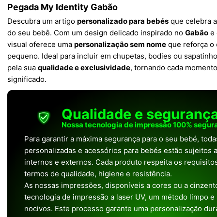
Pegada My Identity Gabão
Descubra um artigo
personalizado para bebés
que celebra a
do seu bebê. Com um design delicado inspirado no
Gabão
e 
visual oferece uma
personalização sem nome
que reforça o 
pequeno. Ideal para incluir em chupetas, bodies ou sapatinho
pela sua
qualidade e exclusividade
, tornando cada momento 
significado.
Qualidade e seguranç
Nossa tecnologia de impressão 100% segura
Para garantir a máxima segurança para o seu bebé, tod
personalizadas e acessórios para bebés estão sujeitos a
internos e externos. Cada produto respeita os requisit
termos de qualidade, higiene e resistência.
As nossas impressões, disponíveis a cores ou a cinzento
tecnologia de impressão a laser UV, um método limpo e
nocivos. Este processo garante uma personalização dura