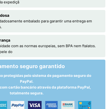
 da expediçã
adosa
idadosamente embalado para garantir uma entrega em
s.
rança
idade com as normas europeias, sem BPA nem ftalatos.
 pele do
amento seguro garantido
ão protegidas pelo sistema de pagamento seguro do
PayPal.
om cartão bancário através da plataforma PayPal,
totalmente segura.