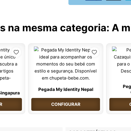
s na mesma categoria:
A m
Peg
Pegada My Identity Nepal
Singapura
R
CONFIGURAR