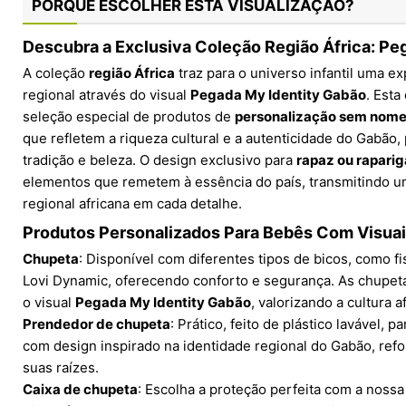
PORQUE ESCOLHER ESTA VISUALIZAÇÃO?
Descubra a Exclusiva Coleção Região África: Pe
A coleção
região África
traz para o universo infantil uma e
regional através do visual
Pegada My Identity Gabão
. Esta
seleção especial de produtos de
personalização sem nom
que refletem a riqueza cultural e a autenticidade do Gabão, 
tradição e beleza. O design exclusivo para
rapaz ou raparig
elementos que remetem à essência do país, transmitindo u
regional africana em cada detalhe.
Produtos Personalizados Para Bebês Com Visua
Chupeta
: Disponível com diferentes tipos de bicos, como fi
Lovi Dynamic, oferecendo conforto e segurança. As chupe
o visual
Pegada My Identity Gabão
, valorizando a cultura a
Prendedor de chupeta
: Prático, feito de plástico lavável, 
com design inspirado na identidade regional do Gabão, ref
suas raízes.
Caixa de chupeta
: Escolha a proteção perfeita com a nossa