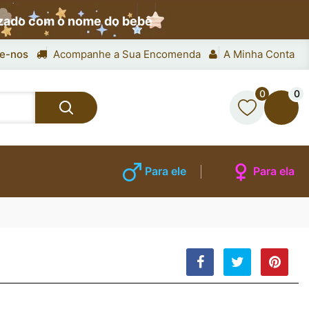
izado com o nome do bebê
e-nos
Acompanhe a Sua Encomenda
A Minha Conta
0
0
Para ele
Para ela