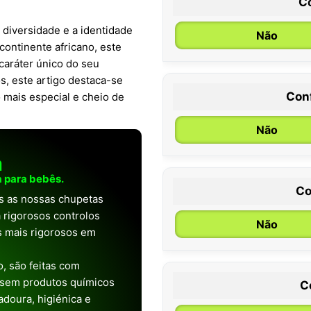
C
 diversidade e a identidade
Não
continente africano, este
caráter único do seu
s, este artigo destaca-se
Con
mais especial e cheio de
0 / 6 meses
Não
a
 para bebês.
Co
as as nossas chupetas
 rigorosos controlos
Não
os mais rigorosos em
, são feitas com
 sem produtos químicos
C
doura, higiénica e