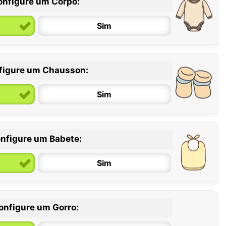
onfigure um Corpo:
Sim
figure um Chausson:
6 / 12 meses
12 / 18 meses
Sim
nfigure um Babete:
Sim
onfigure um Gorro: