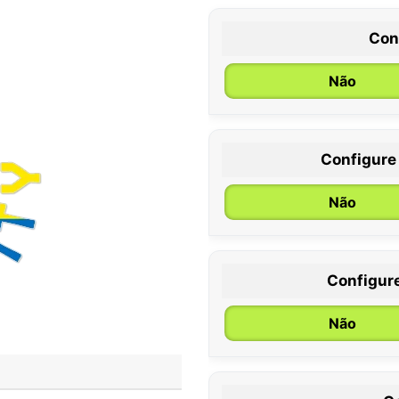
Con
Não
Configure
0 / 6 meses
Não
Configur
Não