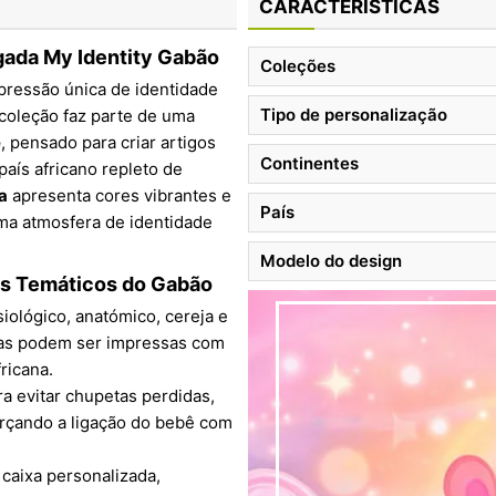
CARACTERÍSTICAS
gada My Identity Gabão
Coleções
xpressão única de identidade
Tipo de personalização
 coleção faz parte de uma
e
, pensado para criar artigos
Continentes
país africano repleto de
a
apresenta cores vibrantes e
País
ma atmosfera de identidade
Modelo do design
is Temáticos do Gabão
siológico, anatómico, cereja e
tas podem ser impressas com
fricana.
para evitar chupetas perdidas,
orçando a ligação do bebê com
 caixa personalizada,