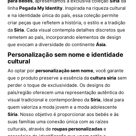
para bebés
, apresentamos a exclusiva coleção
Síria
da
linha
Pegada My Identity
. Inspirada na riqueza cultural
e na identidade única do país, essa coleção permite
criar peças que refletem a história, o estilo e a tradição
da
Síria
. Cada visual contempla detalhes discretos que
remetem ao país, incorporando elementos de design
que evocam a diversidade do continente
Ásia
.
Personalização sem nome e identidade
cultural
Ao optar por
personalização sem nome
, você garante
que o produto preserve a essência da
cultura síria
sem
perder o toque de exclusividade. Os designs do
país/região oferecem uma representação autêntica do
visual tradicional e contemporâneo da
Síria
, ideal para
quem valoriza a moda jovem e a moda adolescente
Síria
. Nosso objetivo é proporcionar aos bebés e às
suas famílias uma conexão única com as raízes
culturais, através de
roupas personalizadas
e