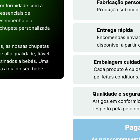
Fabricação perso
conformidade com a
Produção sob medi
s essenciais de
desempenho e a
chupeta personalizada
Entrega rápida
Encomendas enviada
disponível a partir
s, as nossas chupetas
alta qualidade, fiável,
stinados a bebés. Uma
Embalagem cuida
ia a dia do seu bebé.
Cada produto é cuid
perfeitas conditions.
Qualidade e segur
Artigos em conformid
respeito pela pele do
Pag
As suas compras est