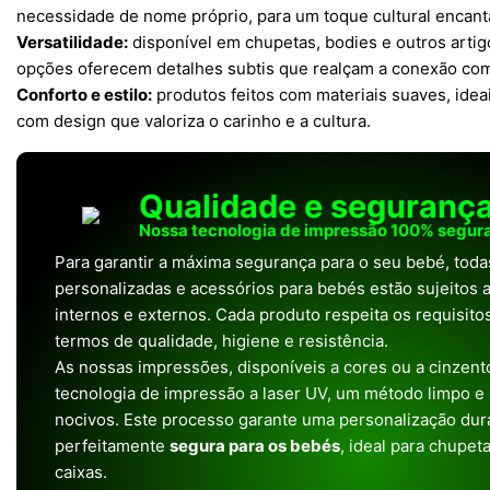
necessidade de nome próprio, para um toque cultural encant
Versatilidade:
disponível em chupetas, bodies e outros artig
opções oferecem detalhes subtis que realçam a conexão com a
Conforto e estilo:
produtos feitos com materiais suaves, idea
com design que valoriza o carinho e a cultura.
Qualidade e seguranç
Nossa tecnologia de impressão 100% segura
Para garantir a máxima segurança para o seu bebé, tod
personalizadas e acessórios para bebés estão sujeitos a
internos e externos. Cada produto respeita os requisit
termos de qualidade, higiene e resistência.
As nossas impressões, disponíveis a cores ou a cinzento
tecnologia de impressão a laser UV, um método limpo e
nocivos. Este processo garante uma personalização dura
perfeitamente
segura para os bebés
, ideal para chupet
caixas.