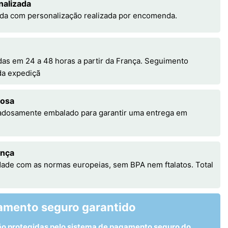
nalizada
da com personalização realizada por encomenda.
s em 24 a 48 horas a partir da França. Seguimento
 da expediçã
dosa
adosamente embalado para garantir uma entrega em
ança
ade com as normas europeias, sem BPA nem ftalatos. Total
amento seguro garantido
ão protegidas pelo sistema de pagamento seguro do