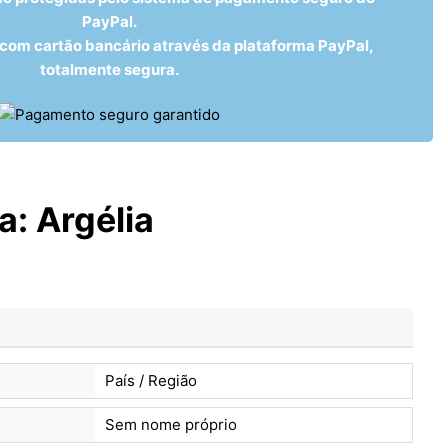
PayPal.
om cartão bancário através da plataforma PayPal,
totalmente segura.
a:
Argélia
País / Região
Sem nome próprio