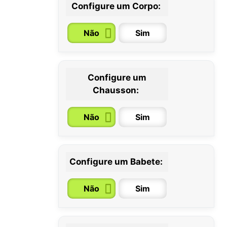
Configure um Corpo:
Não
Sim
Configure um
0 / 6
6 / 12
12 / 18
Chausson:
meses
meses
meses
Não
Sim
Configure um Babete:
Não
Sim