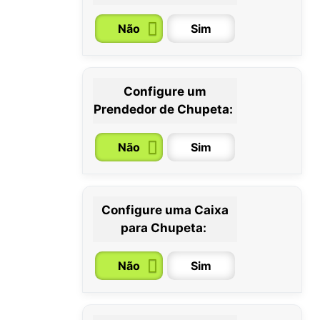
Não
Sim
Configure um
0 / 6 meses
6 / 36 meses
Prendedor de Chupeta:
Não
Sim
Configure uma Caixa
para Chupeta:
Não
Sim