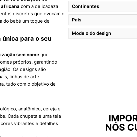
africana
com a delicadeza
Continentes
mentos discretos que evocam o
País
ina do bebé um toque de
Modelo do design
 única para o seu
lização sem nome
que
nomes próprios, garantindo
egião. Os designs são
ís, linhas de arte
a, tudo com o objetivo de
ológico, anatômico, cereja e
IMPOR
bé. Cada chupeta é uma tela
 cores vibrantes e detalhes
NÓS C