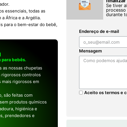
finaliza
ador.
Se tiver 
processo 
os essenciais, todas as
durante t
 África e a Argélia.
is para o bem-estar do bebê,
Endereço de e-mail
Mensagem
a
 para bebês.
as as nossas chupetas
 rigorosos controlos
os mais rigorosos em
Aceito os termos e c
, são feitas com
 sem produtos químicos
doura, higiénica e
as, prendedores e