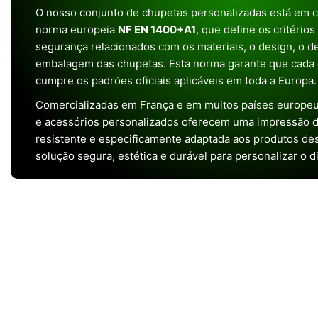
O nosso conjunto de chupetas personalizadas está em 
norma europeia
NF EN 1400+A1
, que define os critério
segurança relacionados com os materiais, o design, o 
embalagem das chupetas. Esta norma garante que cada 
cumpre os padrões oficiais aplicáveis em toda a Europa.
Comercializadas em França e em muitos países europeu
e acessórios personalizados oferecem uma impressão de 
resistente e especificamente adaptada aos produtos de
solução segura, estética e durável para personalizar o d