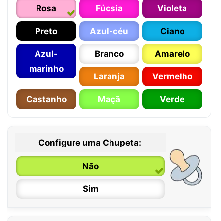
Rosa
Fúcsia
Violeta
Preto
Azul-céu
Ciano
Azul-
Branco
Amarelo
marinho
Laranja
Vermelho
Castanho
Maçã
Verde
Configure uma Chupeta:
Não
Sim