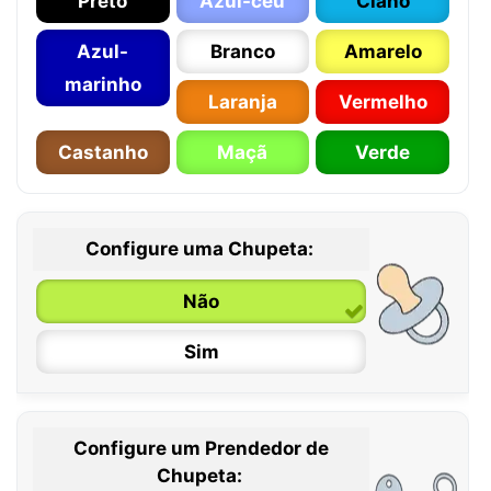
Preto
Azul-céu
Ciano
Azul-
Branco
Amarelo
marinho
Laranja
Vermelho
Castanho
Maçã
Verde
Configure uma Chupeta:
Não
Sim
Configure um Prendedor de
0 / 6 meses
Chupeta: