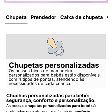
Chupeta
Prendedor
Caixa de chupeta
C
Chupetas personalizadas
Os nossos bicos de mamadeira
personalizados para bebês estão disponíveis
com 4 tipos de pontas, atendendo às
necessidades de cada criança.
Chuchas personalizadas para bebé:
segurança, conforto e personalização.
As nossas
chupetas personalizadas para bebé
são
projetadas para oferecer o máximo de
conforto,