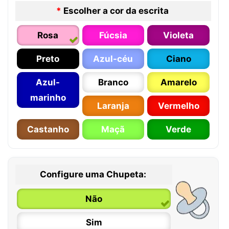
*
Escolher a cor da escrita
Rosa
Fúcsia
Violeta
Preto
Azul-céu
Ciano
Azul-
Branco
Amarelo
marinho
Laranja
Vermelho
Castanho
Maçã
Verde
Configure uma Chupeta:
Não
Sim