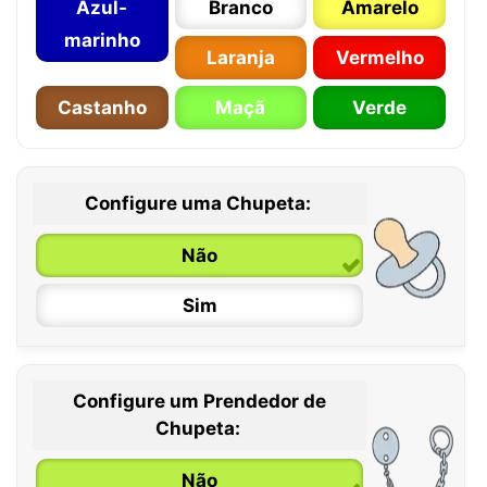
Azul-
Branco
Amarelo
marinho
Laranja
Vermelho
Castanho
Maçã
Verde
Configure uma Chupeta:
Não
Sim
Configure um Prendedor de
0 / 6 meses
Chupeta:
6 / 36 meses
Não