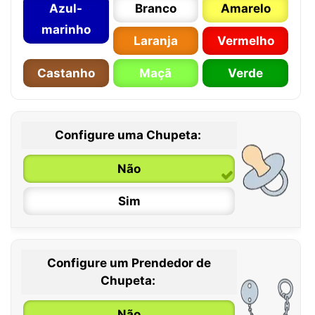
Azul-
Branco
Amarelo
marinho
Laranja
Vermelho
Castanho
Maçã
Verde
Configure uma Chupeta:
Não
Sim
Configure um Prendedor de
0 / 6 meses
Chupeta:
6 / 36 meses
Não