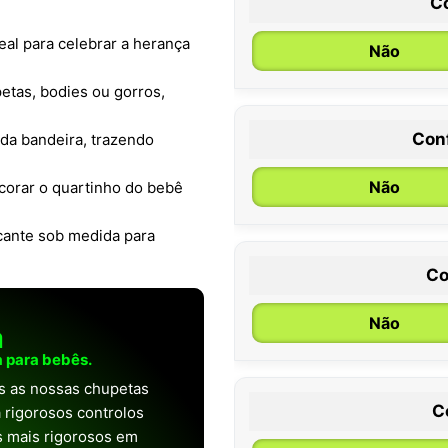
C
eal para celebrar a herança
Não
etas, bodies ou gorros,
Con
da bandeira, trazendo
0 / 6 meses
Não
ecorar o quartinho do bebê
rcante sob medida para
Co
Não
a
 para bebês.
as as nossas chupetas
C
 rigorosos controlos
os mais rigorosos em