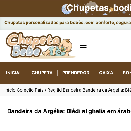
Chupetas, bod
Chupetas personalizadas para bebês, com conforto, seguran

INICIAL
CHUPETA
PRENDEDOR
CAIXA
BO
Início
Coleção País / Região
Bandeira
Bandeira da Argélia: Bl
Bandeira da Argélia: Blédi al ghalia em ára