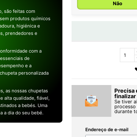
Não
, são feitas com
 sem produtos químicos
doura, higiénica e
as, prendedores e
conformidade com a
s essenciais de
desempenho e a
chupeta personalizada
Precisa 
s, as nossas chupetas
finaliza
alta qualidade, fiável,
Se tiver 
stinados a bebés. Uma
processo 
durante t
ia a dia do seu bebé.
Endereço de e-mail