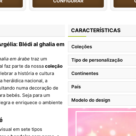
R
CONFIGURAR
CARACTERÍSTICAS
gélia: Blédi al ghalia em
Coleções
halia em árabe
traz um
Tipo de personalização
al faz parte da nossa
coleção
brar a história e cultura
Continentes
 heráldica nacional, a
País
esultando numa decoração de
ara bebés. Seja para um
Modelo do design
alegra e enriquece o ambiente
é
visual em sete tipos