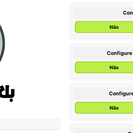
Con
Não
Configure
0 / 6 meses
Não
Configur
Não