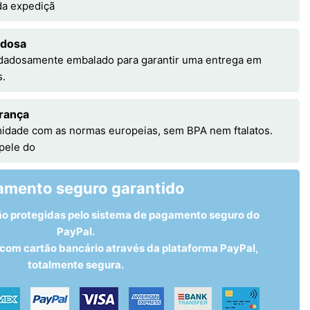
 da expediçã
adosa
idadosamente embalado para garantir uma entrega em
s.
rança
idade com as normas europeias, sem BPA nem ftalatos.
 pele do
amento seguro garantido
ão protegidas pelo sistema de pagamento seguro do
PayPal.
om cartão bancário através da plataforma PayPal,
totalmente segura.