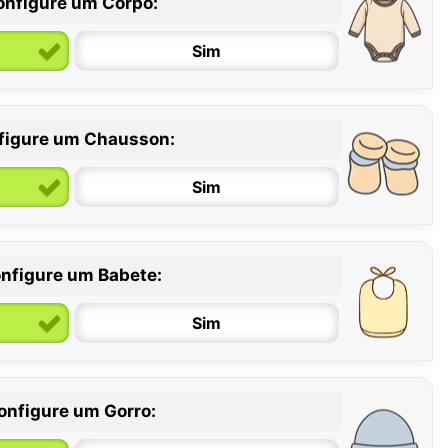
onfigure um Corpo:
Sim
figure um Chausson:
6 / 12 meses
12 / 18 meses
Sim
nfigure um Babete:
Sim
onfigure um Gorro: