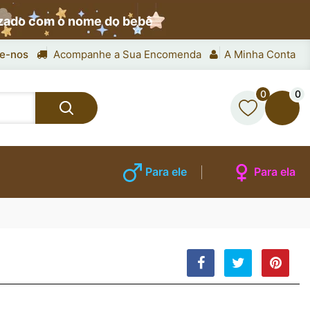
izado com o nome do bebê
e-nos
Acompanhe a Sua Encomenda
A Minha Conta
0
0
Para ele
Para ela