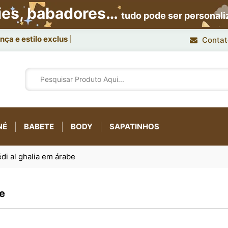
ies, babadores…
tudo pode ser personal
ça e estilo exclusivo.
Contat
NÉ
BABETE
BODY
SAPATINHOS
édi al ghalia em árabe
be