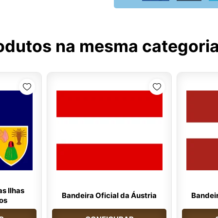
odutos na mesma categori
s Ilhas
Bandeira Oficial da Áustria
Bandeir
os