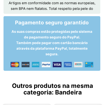
Artigos em conformidade com as normas europeias,
sem BPA nem ftalatos. Total respeito pela pele do
Pagamento seguro garantido
As suas compras estão protegidas pelo sistema
de pagamento seguro do PayPal.
Também pode pagar com cartão bancário
através da plataforma PayPal, totalmente
segura.
Outros produtos na mesma
categoria:
Bandeira