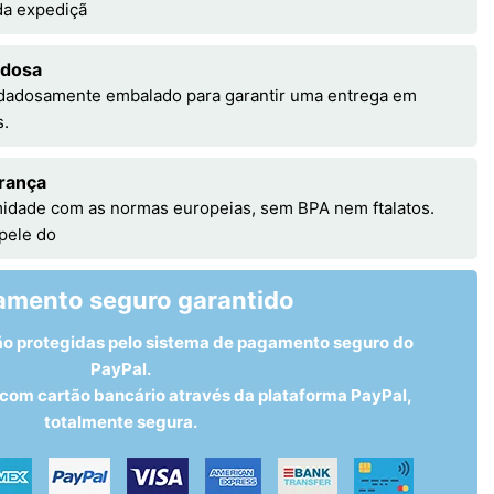
 da expediçã
adosa
idadosamente embalado para garantir uma entrega em
s.
rança
idade com as normas europeias, sem BPA nem ftalatos.
 pele do
amento seguro garantido
ão protegidas pelo sistema de pagamento seguro do
PayPal.
om cartão bancário através da plataforma PayPal,
totalmente segura.