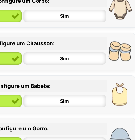
onfigure um Corpo:
Sim
figure um Chausson:
6 / 12 meses
12 / 18 meses
Sim
nfigure um Babete:
Sim
onfigure um Gorro: