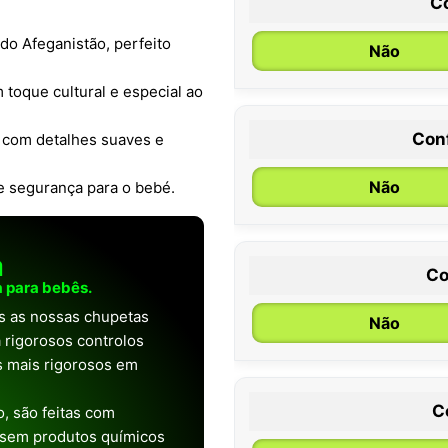
C
do Afeganistão, perfeito
Não
 toque cultural e especial ao
Con
, com detalhes suaves e
0 / 6 meses
Não
 e segurança para o bebé.
a
Co
 para bebês.
as as nossas chupetas
Não
 rigorosos controlos
os mais rigorosos em
C
, são feitas com
 sem produtos químicos