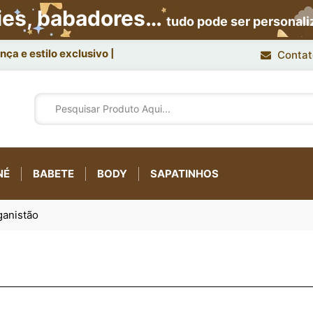
ies, babadores…
tudo pode ser personal
ça e estilo exclusivo.
Contat
NÉ
BABETE
BODY
SAPATINHOS
ganistão