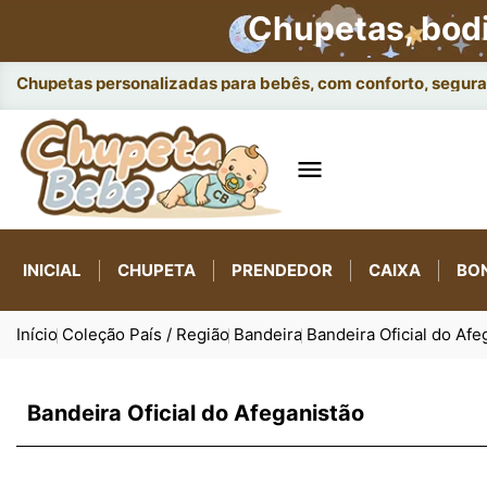
Chupetas, bod
Chupetas personalizadas para bebês, com conforto, seguran

INICIAL
CHUPETA
PRENDEDOR
CAIXA
BO
Início
Coleção País / Região
Bandeira
Bandeira Oficial do Afe
Bandeira Oficial do Afeganistão