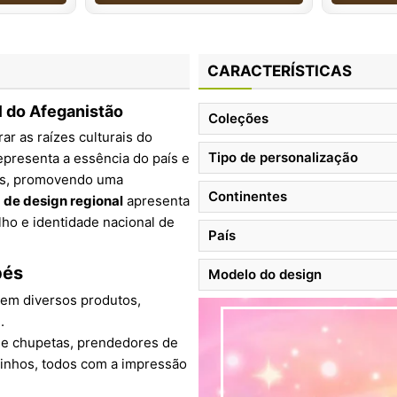
CARACTERÍSTICAS
l do Afeganistão
Coleções
ar as raízes culturais do
Tipo de personalização
representa a essência do país e
bés, promovendo uma
Continentes
 de design regional
apresenta
lho e identidade nacional de
País
bés
Modelo do design
em diversos produtos,
.
de chupetas, prendedores de
tinhos, todos com a impressão