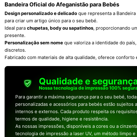
Bandeira Oficial do Afeganistão para Bebés
Design personalizado e delicado
que representa a Bandeira 
para criar um artigo único para o seu bebé.
Ideal para
chupetas, body ou sapatinhos
, proporcionando um
presente.
Personalização sem nome
que valoriza a identidade do país
discretos.
Fabricado com materiais de alta qualidade, oferece conforto
Qualidade e seguranç
Nossa tecnologia de impressão 100% segura
Para garantir a máxima segurança para o seu bebé, tod
personalizadas e acessórios para bebés estão sujeitos a
internos e externos. Cada produto respeita os requisit
termos de qualidade, higiene e resistência.
As nossas impressões, disponíveis a cores ou a cinzento
tecnologia de impressão a laser UV, um método limpo e