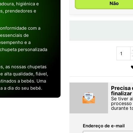
Não
doura, higiénica e
as, prendedores e
conformidade com a
s essenciais de
desempenho e a
chupeta personalizada
s, as nossas chupetas
alta qualidade, fiável,
stinados a bebés. Uma
Precisa 
ia a dia do seu bebé.
finaliza
Se tiver 
processo 
durante t
Endereço de e-mail