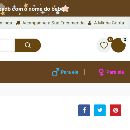
izado com o nome do bebê
e-nos
Acompanhe a Sua Encomenda
A Minha Conta
0
0
Para ele
Para ela