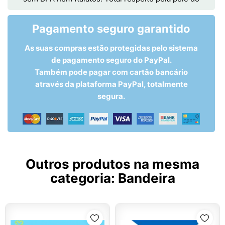
Pagamento seguro garantido
As suas compras estão protegidas pelo sistema
de pagamento seguro do PayPal.
Também pode pagar com cartão bancário
através da plataforma PayPal, totalmente
segura.
Outros produtos na mesma
categoria:
Bandeira