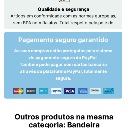
Qualidade e segurança
Artigos em conformidade com as normas europeias,
sem BPA nem ftalatos. Total respeito pela pele do
Pagamento seguro garantido
As suas compras estão protegidas pelo sistema
de pagamento seguro do PayPal.
Também pode pagar com cartão bancário
através da plataforma PayPal, totalmente
segura.
Outros produtos na mesma
categoria:
Bandeira