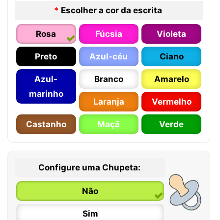
*
Escolher a cor da escrita
Rosa
Fúcsia
Violeta
Preto
Azul-céu
Ciano
Azul-
Branco
Amarelo
marinho
Laranja
Vermelho
Castanho
Maçã
Verde
Configure uma Chupeta:
Não
Sim