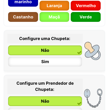
marinho
Laranja
Vermelho
Castanho
Maçã
Verde
Configure uma Chupeta:
Não
Sim
Configure um Prendedor de
0 / 6 meses
Chupeta:
6 / 36 meses
Não