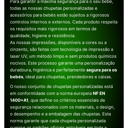
Para garantir a máxima segurança para o seu bebé,
todas as nossas chupetas personalizadas e
acessórios para bebés estão sujeitos a rigorosos
controlos internos e externos. Cada produto respeita
os requisitos mais rigorosos em termos de
qualidade, higiene e resistência.
As nossas impressões, disponíveis a cores ou a
cinzento, são feitas com tecnologia de impressão a
laser UV, um método limpo e sem produtos químicos
nocivos. Este processo garante uma personalização
duradoura, higiénica e perfeitamente
segura para os
bebés
, ideal para chupetas, prendedores e caixas.
O nosso conjunto de chupetas personalizadas está
em conformidade com a norma europeia
NF EN
1400+A1
, que define os critérios essenciais de
segurança relacionados com os materiais, o design,
o desempenho e a embalagem das chupetas. Esta
norma garante que cada chupeta personalizada
cumpre os padrões oficiais aplicáveis em toda a