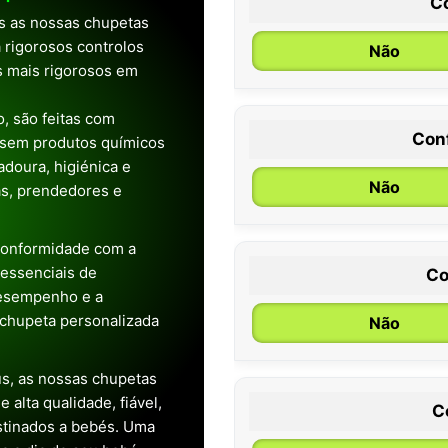
C
as as nossas chupetas
 rigorosos controlos
Não
os mais rigorosos em
, são feitas com
Con
 sem produtos químicos
0 / 6 meses
doura, higiénica e
Não
as, prendedores e
conformidade com a
s essenciais de
Co
desempenho e a
chupeta personalizada
Não
s, as nossas chupetas
alta qualidade, fiável,
C
stinados a bebés. Uma