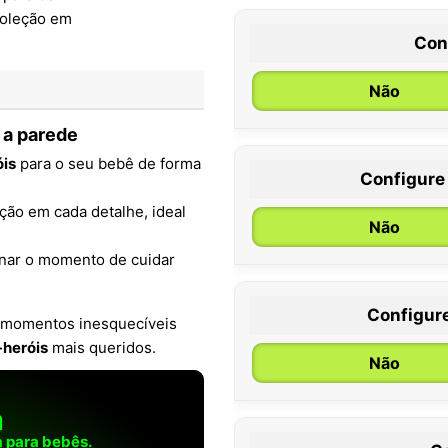
Con
Não
a parede
óis
para o seu bebê de forma
Configure
0 / 6 meses
ção em cada detalhe, ideal
Não
rnar o momento de cuidar
Configur
ze momentos inesquecíveis
-heróis
mais queridos.
Não
a
 para bebês.