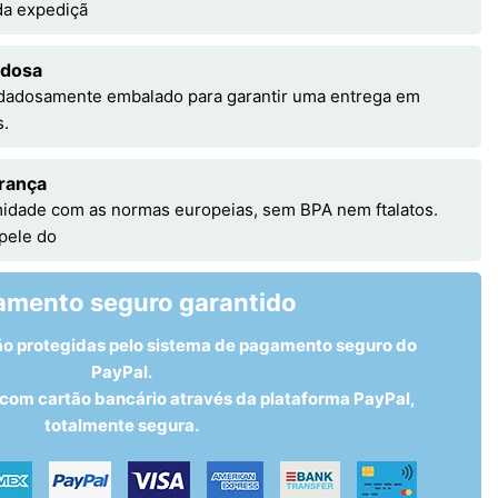
 da expediçã
adosa
idadosamente embalado para garantir uma entrega em
s.
rança
idade com as normas europeias, sem BPA nem ftalatos.
 pele do
amento seguro garantido
ão protegidas pelo sistema de pagamento seguro do
PayPal.
om cartão bancário através da plataforma PayPal,
totalmente segura.