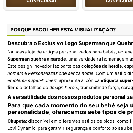
CONFIGURAR
CONFIGURA
PORQUE ESCOLHER ESTA VISUALIZAÇÃO?
Descubra o Exclusivo Logo Superman que Quebr
Na nossa loja de artigos personalizados para bebés, apres
Superman quebra a parede
, uma verdadeira homenagem a
Este design inovador faz parte das
coleções de heróis
, esp
homem
e
Personalizzazione senza nome
. Com um estilo di
emblema super-homem
apresenta a icônica
etiqueta super
filme
e detalhes do
design heróis
, transmitindo força, cor
A versatilidade dos nossos produtos personaliz
Para que cada momento do seu bebé seja ú
personalidade, oferecemos sete tipos de p
Chupeta:
disponível em diferentes estilos de bicos, como fi
Lovi Dynamic, para garantir segurança e conforto ao seu be