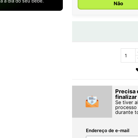
ia a dia do seu bebé.
Não
Precisa 
finaliza
Se tiver 
processo 
durante t
Endereço de e-mail