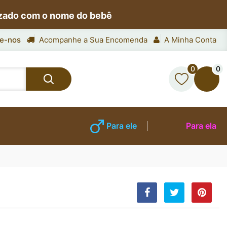
izado com o nome do bebê
e-nos
Acompanhe a Sua Encomenda
A Minha Conta
0
0
Para ele
Para ela