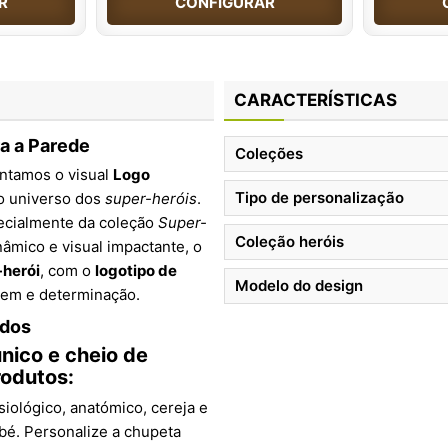
R
CONFIGURAR
CARACTERÍSTICAS
a a Parede
Coleções
entamos o visual
Logo
Tipo de personalização
o universo dos
super-heróis
.
ecialmente da coleção
Super-
Coleção heróis
nâmico e visual impactante, o
-herói
, com o
logotipo de
Modelo do design
agem e determinação.
ados
nico e cheio de
rodutos:
siológico, anatómico, cereja e
bé. Personalize a chupeta