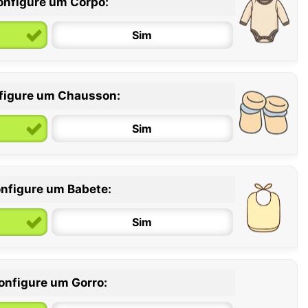
onfigure um Corpo:
Sim
figure um Chausson:
6 / 12 meses
12 / 18 meses
Sim
nfigure um Babete:
Sim
onfigure um Gorro: