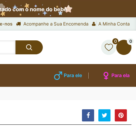
izado com o nome do bebê
e-nos
Acompanhe a Sua Encomenda
A Minha Conta
0
0
Para ele
Para ela