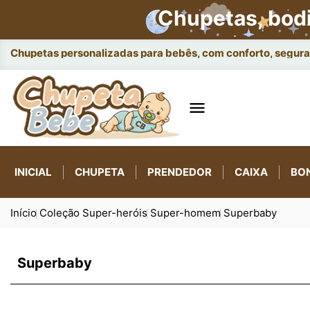
Chupetas, bod
Chupetas personalizadas para bebês, com conforto, seguran

INICIAL
CHUPETA
PRENDEDOR
CAIXA
BO
Início
Coleção Super-heróis
Super-homem
Superbaby
Superbaby