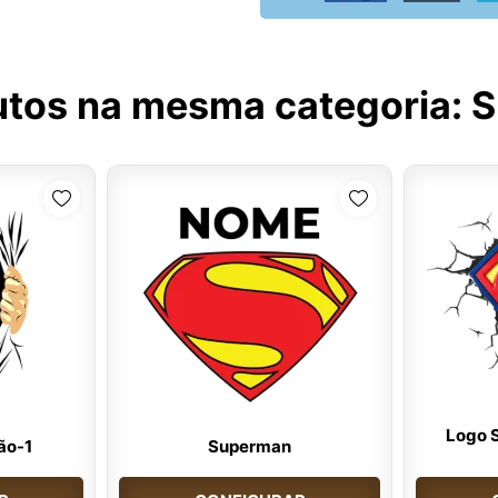
utos na mesma categoria:
S
Logo 
ão-1
Superman