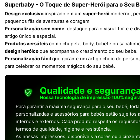
Superbaby - O Toque de Super-Herói para o Seu 
Design exclusivo
inspirado em um
super-herói
moderno, perf
pequenos fãs de aventuras e coragem.
Personalização sem nome
, destaque para o visual forte e di
artigo único e especial.
Produtos versáteis
como chupeta, body, babete ou sapatinh
design heróico
que acompanha o crescimento do seu bebé.
Personalização fácil
que garante um artigo cheio de persona
para celebrar os momentos mágicos do seu bebé.
Qualidade e seguranç
Nossa tecnologia de impressão 100% segura
Para garantir a máxima segurança para o seu bebé, tod
personalizadas e acessórios para bebés estão sujeitos a
internos e externos. Cada produto respeita os requisit
termos de qualidade, higiene e resistência.
As nossas impressões, disponíveis a cores ou a cinzento