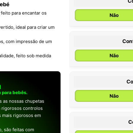
C
Bebé
eito para encantar os
Não
vertido, ideal para criar um
Con
os, com impressão de um
0 / 6 meses
Não
lidade, feito sob medida
Co
a
 para bebês.
Não
as as nossas chupetas
 rigorosos controlos
os mais rigorosos em
C
, são feitas com