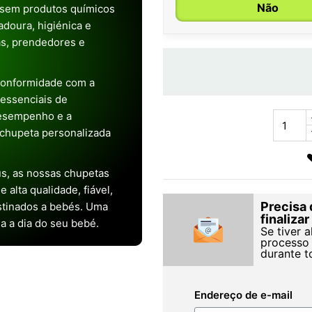
Não
 sem produtos químicos
doura, higiénica e
as, prendedores e
conformidade com a
s essenciais de
desempenho e a
chupeta personalizada
s, as nossas chupetas
alta qualidade, fiável,
Precisa 
stinados a bebés. Uma
finaliza
ia a dia do seu bebé.
Se tiver 
processo 
durante t
Endereço de e-mail