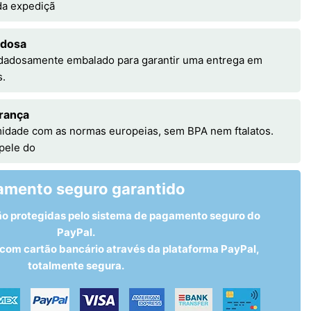
 da expediçã
adosa
idadosamente embalado para garantir uma entrega em
s.
rança
idade com as normas europeias, sem BPA nem ftalatos.
 pele do
amento seguro garantido
ão protegidas pelo sistema de pagamento seguro do
PayPal.
om cartão bancário através da plataforma PayPal,
totalmente segura.