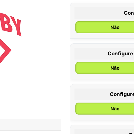
Con
Não
Configure
0 / 6 meses
Não
Configur
Não