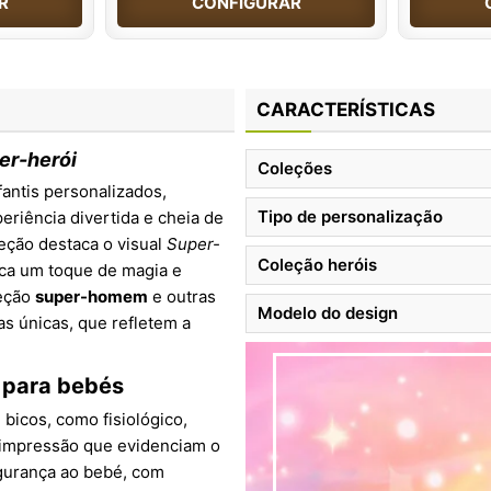
R
CONFIGURAR
CARACTERÍSTICAS
er-herói
Coleções
fantis personalizados,
Tipo de personalização
eriência divertida e cheia de
leção destaca o visual
Super-
Coleção heróis
sca um toque de magia e
leção
super-homem
e outras
Modelo do design
s únicas, que refletem a
e para bebés
bicos, como fisiológico,
 impressão que evidenciam o
egurança ao bebé, com