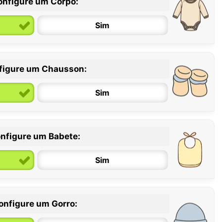
onfigure um Corpo:
Sim
figure um Chausson:
6 / 12 meses
12 / 18 meses
Sim
nfigure um Babete:
Sim
onfigure um Gorro: