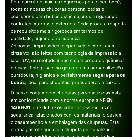
Para garantir a máxima segurança para o seu bebé,
todas as nossas chupetas personalizadas e
acessórios para bebés estão sujeitos a rigorosos
controlos internos e externos. Cada produto respeita
os requisitos mais rigorosos em termos de
qualidade, higiene e resistência.
As nossas impressões, disponíveis a cores ou a
cinzento, são feitas com tecnologia de impressão a
laser UV, um método limpo e sem produtos químicos
nocivos. Este processo garante uma personalização
duradoura, higiénica e perfeitamente
segura para os
bebés
, ideal para chupetas, prendedores e caixas.
O nosso conjunto de chupetas personalizadas está
em conformidade com a norma europeia
NF EN
1400+A1
, que define os critérios essenciais de
segurança relacionados com os materiais, o design,
o desempenho e a embalagem das chupetas. Esta
norma garante que cada chupeta personalizada
cumpre os padrões oficiais aplicáveis em toda a